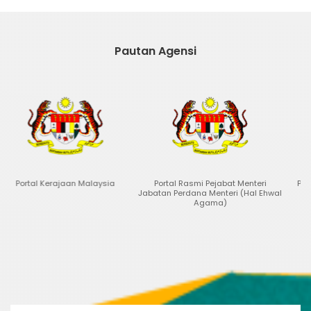
Pautan Agensi
laysia
Portal Rasmi Pejabat Menteri
Portal Data Terbuka Malay
Jabatan Perdana Menteri (Hal Ehwal
Agama)