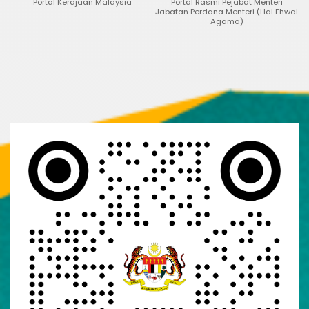
tal Kerajaan Malaysia
Portal Rasmi Pejabat Menteri
Portal Dat
Jabatan Perdana Menteri (Hal Ehwal
Agama)