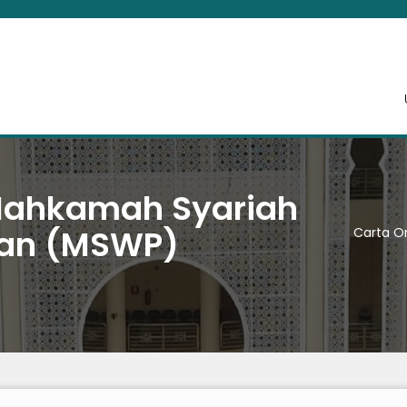
 Mahkamah Syariah
uan (MSWP)
Carta O