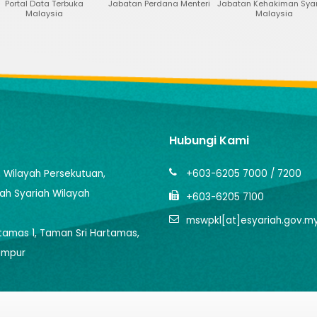
rbuka
Jabatan Perdana Menteri
Jabatan Kehakiman Syariah
Jabatan 
Malaysia
Malay
Hubungi Kami
Wilayah Persekutuan,
+603-6205 7000 / 7200
h Syariah Wilayah
+603-6205 7100
mswpkl[at]esyariah.gov.m
artamas 1, Taman Sri Hartamas,
umpur