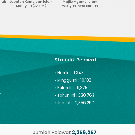
Kemajuan Islam
Majlis Agama Islam
Jabatan Bantuan Guaman
Jab
sia (JAKIM)
Wilayah Persekutuan
Statistik Pelawat
Hari Ini : 1,348
Minggu Ini : 10,182
Bulan Ini : 11,375
y
Tahun Ini : 230,763
Jumlah : 2,356,257
Jumlah Pelawat
2,356,257