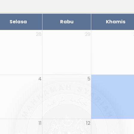
Selasa
Rabu
Khamis
28
29
4
5
11
12