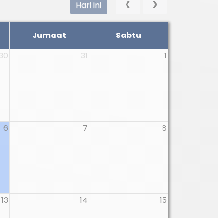
Hari Ini
Jumaat
Sabtu
30
31
1
6
7
8
13
14
15