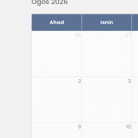
Ogos 2026
Ahad
Isnin
26
27
2
3
9
10