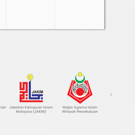
riah
Jabatan Kemajuan Islam
Majlis Agama Islam
Jabatan Bantu
Malaysia (JAKIM)
Wilayah Persekutuan