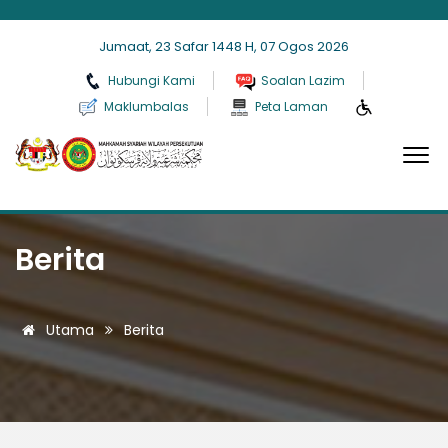
Jumaat, 23 Safar 1448 H, 07 Ogos 2026
Hubungi Kami
Soalan Lazim
Maklumbalas
Peta Laman
Berita
Utama
Berita