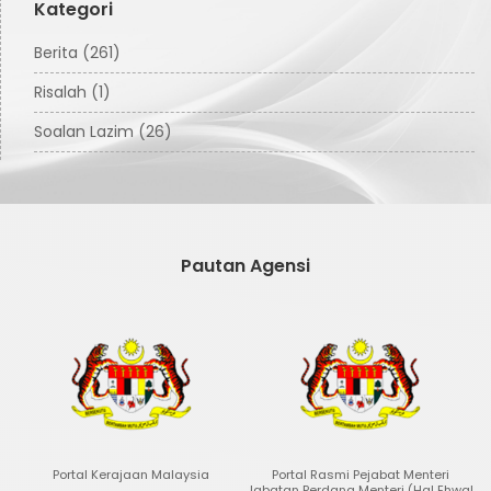
Kategori
Berita (261)
Risalah (1)
Soalan Lazim (26)
Pautan Agensi
ia
Portal Rasmi Pejabat Menteri
Portal Data Terbuka Malaysia
Jabatan Perdana Menteri (Hal Ehwal