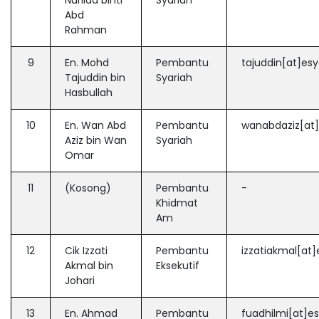
Nurlida binti
Syariah
Abd
Rahman
9
En. Mohd
Pembantu
tajuddin[at]es
Tajuddin bin
Syariah
Hasbullah
10
En. Wan Abd
Pembantu
wanabdaziz[at]
Aziz bin Wan
Syariah
Omar
11
(Kosong)
Pembantu
-
Khidmat
Am
12
Cik Izzati
Pembantu
izzatiakmal[at
Akmal bin
Eksekutif
Johari
13
En. Ahmad
Pembantu
fuadhilmi[at]e