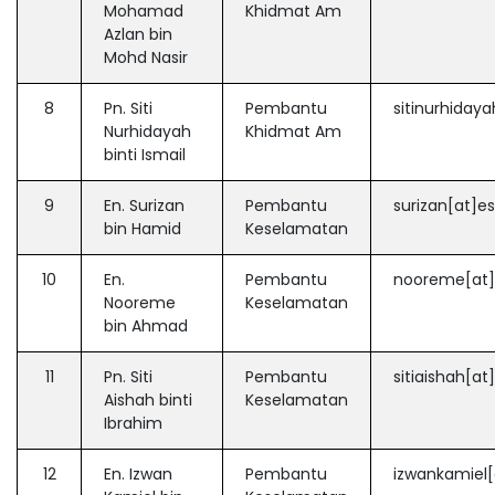
Mohamad
Khidmat Am
Azlan bin
Mohd Nasir
8
Pn. Siti
Pembantu
sitinurhiday
Nurhidayah
Khidmat Am
binti Ismail
9
En. Surizan
Pembantu
surizan[at]e
bin Hamid
Keselamatan
10
En.
Pembantu
nooreme[at]
Nooreme
Keselamatan
bin Ahmad
11
Pn. Siti
Pembantu
sitiaishah[a
Aishah binti
Keselamatan
Ibrahim
12
En. Izwan
Pembantu
izwankamiel[