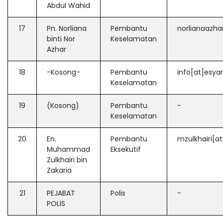
Abdul Wahid
17
Pn. Norliana
Pembantu
norlianaazha
binti Nor
Keselamatan
Azhar
18
-Kosong-
Pembantu
info[at]esya
Keselamatan
19
(Kosong)
Pembantu
-
Keselamatan
20
En.
Pembantu
mzulkhairi[a
Muhammad
Eksekutif
Zulkhairi bin
Zakaria
21
PEJABAT
Polis
-
POLIS