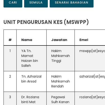
CARI
SEMULA
SENARAI BAHAGIAN
UNIT PENGURUSAN KES (MSWPP)
#
Nama
Jawatan
Emel
1
YA Tn.
Hakim
mswpp[at]esya
Mamat
Mahkamah
Haizan bin
Tinggi
Salleh
2
Tn. Azharizal
Hakim
azharizal[at]es
bin Arsad
Mahkamah
Rendah
3
Dr. Roziana
Pegawai
roziana[at]esy
binti Mat
Sulh Kanan