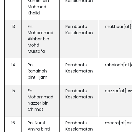
Kamiel bin
Keselamatan
Mahmad
Khalid
13
En.
Pembantu
makhbar[at]
Muhammad
Keselamatan
Akhbar bin
Mohd
Mustafa
14
Pn.
Pembantu
rahainah[at]
Rahainah
Keselamatan
binti Iljam
15
En.
Pembantu
nazzer[at]es
Mohammad
Keselamatan
Nazzer bin
Chimat
16
Pn. Nurul
Pembantu
meera[at]es
Amira binti
Keselamatan