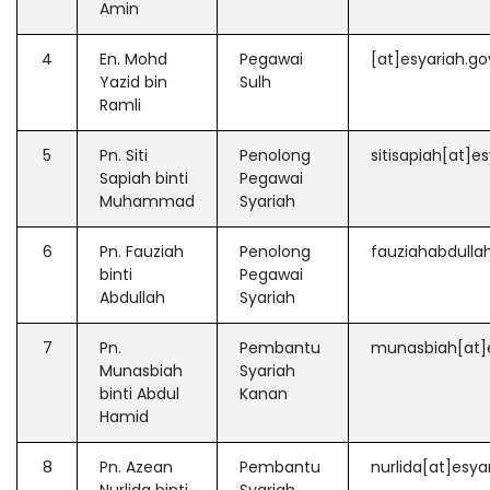
Amin
4
En. Mohd
Pegawai
[at]esyariah.g
Yazid bin
Sulh
Ramli
5
Pn. Siti
Penolong
sitisapiah[at]e
Sapiah binti
Pegawai
Muhammad
Syariah
6
Pn. Fauziah
Penolong
fauziahabdulla
binti
Pegawai
Abdullah
Syariah
7
Pn.
Pembantu
munasbiah[at]
Munasbiah
Syariah
binti Abdul
Kanan
Hamid
8
Pn. Azean
Pembantu
nurlida[at]esya