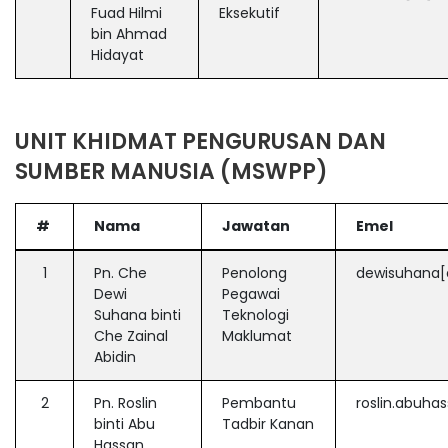
Fuad Hilmi
Eksekutif
bin Ahmad
Hidayat
UNIT KHIDMAT PENGURUSAN DAN
SUMBER MANUSIA (MSWPP)
#
Nama
Jawatan
Emel
1
Pn. Che
Penolong
dewisuhana[
Dewi
Pegawai
Suhana binti
Teknologi
Che Zainal
Maklumat
Abidin
2
Pn. Roslin
Pembantu
roslin.abuha
binti Abu
Tadbir Kanan
Hassan