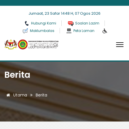
Jumaat, 23 Safar 1448 H, 07 Ogos 2026
Hubungi Kami
Soalan Lazim
Maklumbalas
Peta Laman
Berita
Utama
Berita