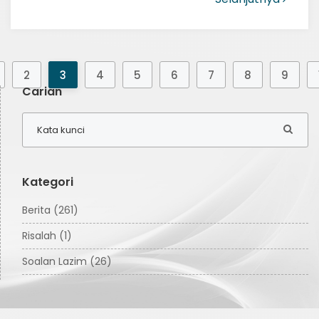
2
3
4
5
6
7
8
9
Carian
Kategori
Berita (261)
Risalah (1)
Soalan Lazim (26)