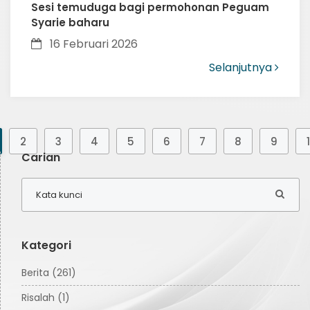
Sesi temuduga bagi permohonan Peguam
Syarie baharu
16 Februari 2026
Selanjutnya
2
3
4
5
6
7
8
9
Carian
Kategori
Berita (261)
Risalah (1)