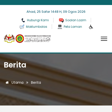
Ahad, 25 Safar 1448 H, 09 Ogos 2026
Hubungi Kami
Soalan Lazim
Maklumbalas
Peta Laman
Berita
Utama
Berita